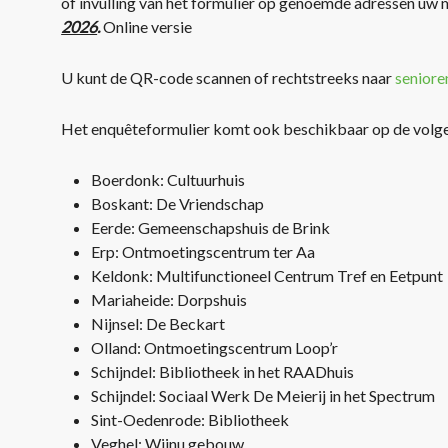
of invulling van het formulier op genoemde adressen u
2026
.
Online versie
U kunt de QR-code scannen of rechtstreeks naar
seniore
Het enquêteformulier komt ook beschikbaar op de volge
Boerdonk: Cultuurhuis
Boskant: De Vriendschap
Eerde: Gemeenschapshuis de Brink
Erp: Ontmoetingscentrum ter Aa
Keldonk: Multifunctioneel Centrum Tref en Eetpunt
Mariaheide: Dorpshuis
Nijnsel: De Beckart
Olland: Ontmoetingscentrum Loop’r
Schijndel: Bibliotheek in het RAADhuis
Schijndel: Sociaal Werk De Meierij in het Spectrum
Sint-Oedenrode: Bibliotheek
Veghel: Wijnu gebouw