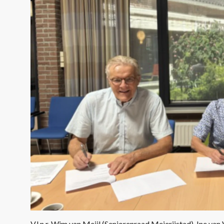
V.l.n.r. Wim van Meijl (Seniorenraad Meierijstad), Ine va