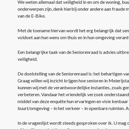
We weten allemaal dat veiligheid in en om de woning, buu
onderwerpen zijn, denk hierbij onder andere aan fraude 
van de E-Bike.
Met de toename hiervan wordt het erg belangrijk dat sen
voldoet aan hun wens om thuis en in hun omgeving veran
Een belangrijke taak van de Seniorenraad is advies uitbr
veiligheid.
De doelstelling van de Seniorenraad is: het behartigen van
Graag willen wij inzicht krijgen hoe senioren in Meierij
kunnen wij met de verantwoordelijke instanties, zoals gem
verbeteren. Vandaar het vriendelijk verzoek onderstaan
middel van deze enquête hun ervaringen en visie kenbaar
buurt/omgeving – in het verkeer – in openbare ruimten.
In de vragenlijst wordt steeds gesproken over ik. U mag d