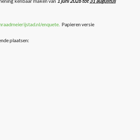
w mening kenbaar maken van
1 juni 2026 tot
31 augustus
nraadmeierijstad.nl/enquete
.
Papieren versie
nde plaatsen: