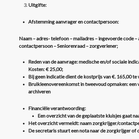
Uitgifte:
Afstemming aanvrager en contactpersoon:
Naam – adres- telefoon – mailadres – ingevoerde code –
contactpersoon – Seniorenraad – zorgverlener;
Reden van de aanvrage: medische en/of sociale indi
Kosten: € 25,00;
Bij geen indicatie dient de kostprijs van €. 165,00 t
Bruikleenovereenkomst in tweevoud opmaken: een vo
archiveren
Financiële verantwoording:
Een overzicht van de geplaatste kluisjes gaat naa
Het overzicht vermeldt: naam zorgkrijger/contactpe
De secretaris stuurt een nota naar de zorgkrijger o