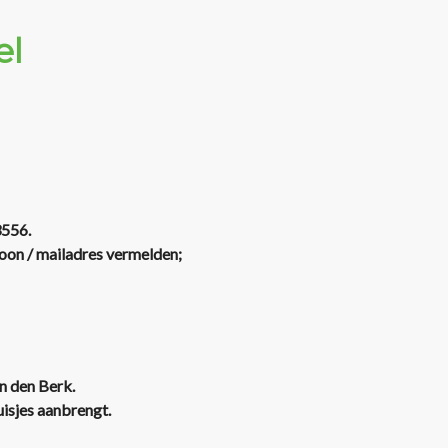
el
3556.
efoon / mailadres vermelden;
n den Berk.
uisjes aanbrengt.