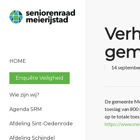
Verh
geme
HOME
14 septembe
Enquête Veiligheid
Wie zijn wij?
De gemeente Mei
Bestuur en organisatie
toeslag van 800
Agenda SRM
Beleid
op te totale toe
Verantwoording
Afdeling Sint-Oedenrode
https://www.me
Geschiedenis
Afdeling Schijndel