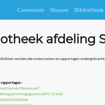
Commissie
Nieuws
Bibliotheek
iotheek afdeling
ibliotheek worden alle onderzoeken en rapportages ondergebracht
rapportages :
 met Gemak (Woonscan)”.
dening persoonsgegevens (AVG 25 mei)
ierijstad Statuten
ierijstad aangepast