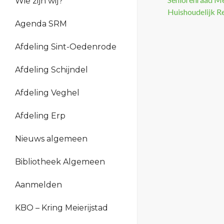
Wie zijn wij?
Huishoudelijk R
Bestuur en organisatie
Agenda SRM
Beleid
Verantwoording
Afdeling Sint-Oedenrode
Geschiedenis
Afdeling Schijndel
Afdeling Veghel
Afdeling Erp
Nieuws algemeen
Bibliotheek Algemeen
Aanmelden
KBO – Kring Meierijstad