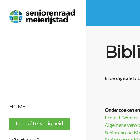
Bibl
In de digitale b
HOME
Onderzoeken en 
Project “Wonen
Enquête Veiligheid
Algemene veror
Seniorenraad Me
Seniorenraad Me