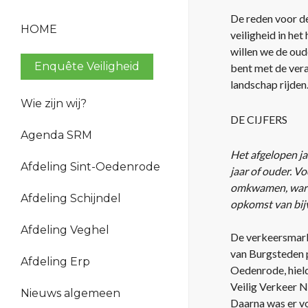
De reden voor de
HOME
veiligheid in he
willen we de oud
Enquête Veiligheid
bent met de vera
landschap rijden.
Wie zijn wij?
DE CIJFERS
Bestuur en organisatie
Agenda SRM
Beleid
Het afgelopen ja
Verantwoording
Afdeling Sint-Oedenrode
jaar of ouder. V
Geschiedenis
omkwamen, waren
Afdeling Schijndel
opkomst van bijv
Afdeling Veghel
De verkeersmark
van Burgsteden p
Afdeling Erp
Oedenrode, hield
Veilig Verkeer N
Nieuws algemeen
Daarna was er vo