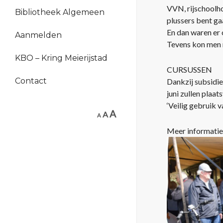
VVN, rijschoolho
Bibliotheek Algemeen
plussers bent ga
En dan waren er 
Aanmelden
Tevens kon men m
KBO – Kring Meierijstad
CURSUSSEN
Contact
Dankzij subsidie
juni zullen plaat
‘Veilig gebruik v
A
A
A
Meer informatie