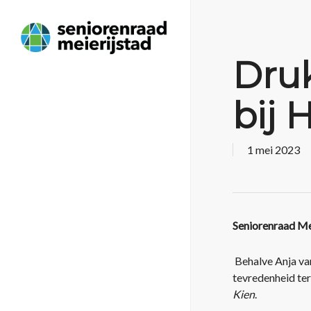
Dru
bij 
1 mei 2023
Seniorenraad Me
Behalve Anja va
tevredenheid te
Kien
.