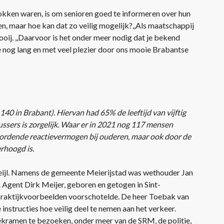
okken waren, is om senioren goed te informeren over hun
en, maar hoe kan dat zo veilig mogelijk?,,Als maatschappij
ooij. ,,Daarvoor is het onder meer nodig dat je bekend
e nog lang en met veel plezier door ons mooie Brabantse
40 in Brabant). Hiervan had 65% de leeftijd van vijftig
lussers is zorgelijk. Waar er in 2021 nog 117 mensen
wordende reactievermogen bij ouderen, maar ook door de
rhoogd is.
eijl. Namens de gemeente Meierijstad was wethouder Jan
 Agent Dirk Meijer, geboren en getogen in Sint-
 praktijkvoorbeelden voorschotelde. De heer Toebak van
nstructies hoe veilig deel te nemen aan het verkeer.
ekramen te bezoeken, onder meer van de SRM, de politie,