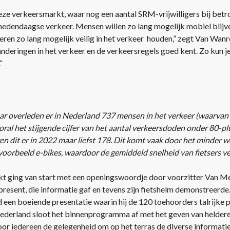
ze verkeersmarkt, waar nog een aantal SRM-vrijwilligers bij betr
t hedendaagse verkeer. Mensen willen zo lang mogelijk mobiel blijv
eren zo lang mogelijk veilig in het verkeer houden,” zegt Van Wanr
nderingen in het verkeer en de verkeersregels goed kent. Zo kun j
”
ar overleden er in Nederland 737 mensen in het verkeer (waarvan 1
ooral het stijgende cijfer van het aantal verkeersdoden onder 80-p
 dit er in 2022 maar liefst 178. Dit komt vaak door het minder 
oorbeeld e-bikes, waardoor de gemiddeld snelheid van fietsers ve
t ging van start met een openingswoordje door voorzitter Van M
resent, die informatie gaf en tevens zijn fietshelm demonstreerde.
 een boeiende presentatie waarin hij de 120 toehoorders talrijke
ederland sloot het binnenprogramma af met het geven van heldere i
or iedereen de gelegenheid om op het terras de diverse informati