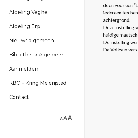
doen voor een “L
Afdeling Veghel
iedereen ten beh
achtergrond.
Afdeling Erp
Deze instelling w
huidige maatscha
Nieuws algemeen
De instelling w
De Volksuniversi
Bibliotheek Algemeen
Aanmelden
KBO – Kring Meierijstad
Contact
A
A
A