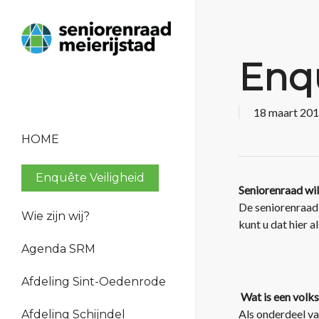
Enqu
18 maart 20
HOME
Enquête Veiligheid
Seniorenraad wil 
De seniorenraad 
Wie zijn wij?
kunt u dat hier 
Bestuur en organisatie
Agenda SRM
Beleid
Verantwoording
Afdeling Sint-Oedenrode
Geschiedenis
Wat is een volks
Als onderdeel va
Afdeling Schijndel